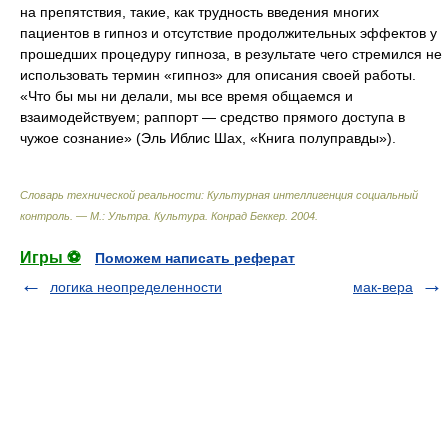
на препятствия, такие, как трудность введения многих
пациентов в гипноз и отсутствие продолжительных эффектов у
прошедших процедуру гипноза, в результате чего стремился не
использовать термин «гипноз» для описания своей работы.
«Что бы мы ни делали, мы все время общаемся и
взаимодействуем; раппорт — средство прямого доступа в
чужое сознание» (Эль Иблис Шах, «Книга полуправды»).
Словарь технической реальности: Культурная интеллигенция социальный
контроль. — М.: Ультра. Культура
.
Конрад Беккер
.
2004
.
Игры ⚽
Поможем написать реферат
логика неопределенности
мак-вера