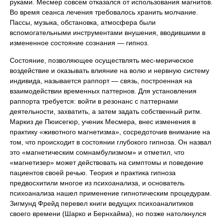
руками. Месмер совсем отказался от использования магнитов.
Во время сеанса лечения требовалось хранить молчание.
Пассы, музыка, обстановка, атмосфера были
вспомогательными инструментами внушения, вводившими в
измененное состояние сознания — гипноз.
Состояние, позволяющее осуществлять мес-мерическое
воздействие и оказывать влияние на волю и нервную систему
индивида, называется раппорт — связь, построенная на
взаимодействии временных паттернов. Для установления
раппорта требуется: войти в резонанс с паттернами
деятельности, захватить, а затем задать собственный ритм.
Маркиз де Пюисегюр, ученик Месмера, внес изменения в
практику «животного магнетизма», сосредоточив внимание на
том, что происходит в состоянии глубокого гипноза. Он назвал
это «магнетическим сомнамбулизмом» и отметил, что
«магнетизер» может действовать на симптомы и поведение
пациентов своей речью. Теория и практика гипноза
предвосхитили многое из психоанализа, и основатель
психоанализа нашел применение гипнотическим процедурам.
Зигмунд Фрейд перевел книги ведущих психоаналитиков
своего времени (Шарко и Бернхайма), но позже натолкнулся